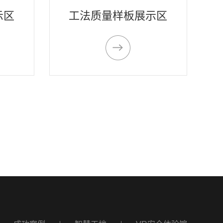
示区
工法质量样板展示区