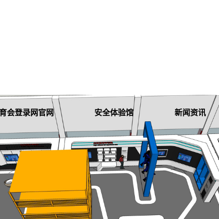
育会登录网官网
安全体验馆
新闻资讯