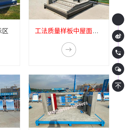
示区
工法质量样板中屋面样板