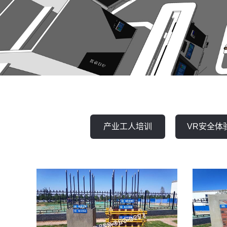
产业工人培训
VR安全体