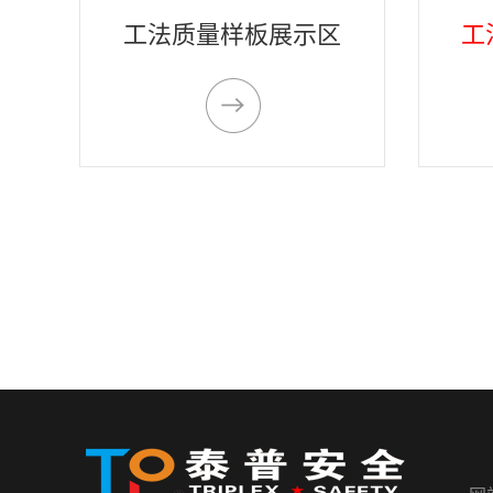
工法质量样板展示区
工