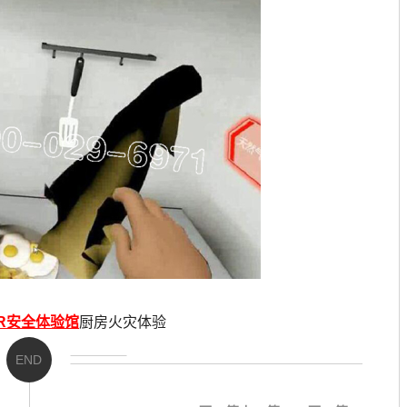
R安全体验馆
厨房火灾体验
END