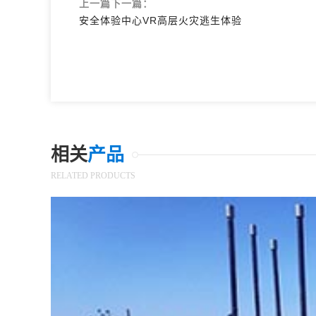
上一篇下一篇：
安全体验中心VR高层火灾逃生体验
相关
产品
RELATED PRODUCTS