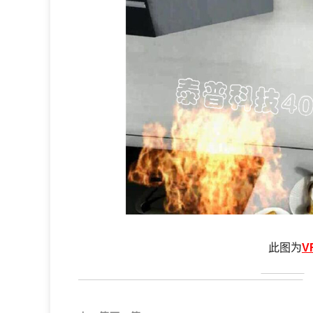
此图为
V