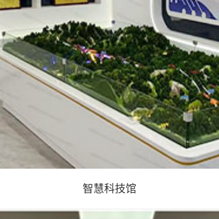
智慧科技馆