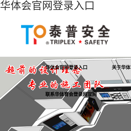
华体会官网登录入口
华体会官网登录入口
关于华体
联系华体育会登录网官网