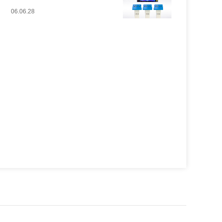
06.06.28