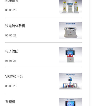
机械伤害
06.06.28
过电流体验机
06.06.28
电子消防
06.06.28
VR体验平台
06.06.28
答题机