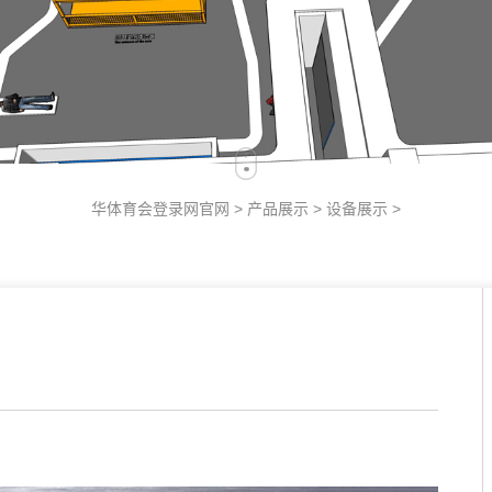
华体育会登录网官网
>
产品展示
>
设备展示
>