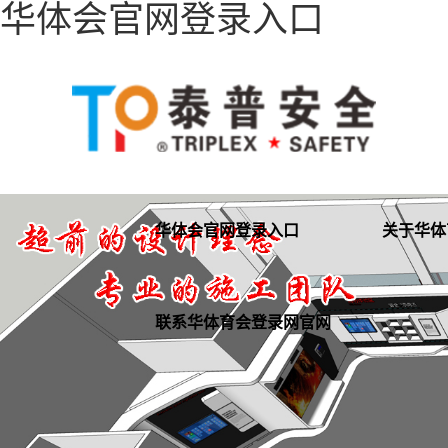
华体会官网登录入口
华体会官网登录入口
关于华体
联系华体育会登录网官网