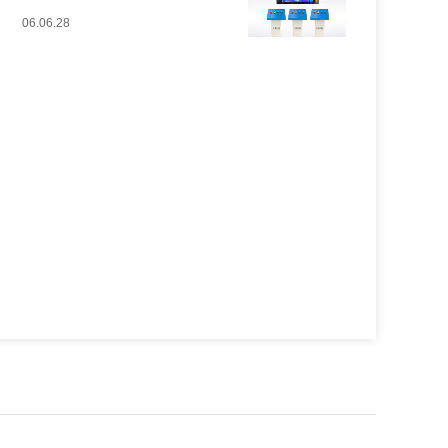
06.06.28