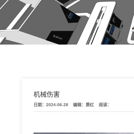
机械伤害
日期：2024-06-28
编辑：萧红
阅读：