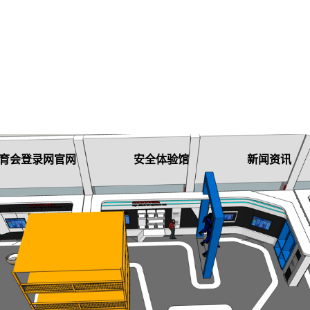
育会登录网官网
安全体验馆
新闻资讯