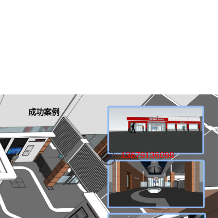
成功案例
13679136098